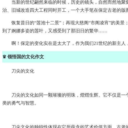
当新的世纪翩然来临的时候，历史的镜头，自然而然地聚
治、旧城改造四大工程同时开工，一个大手笔在保定古老的版
恢复昔日的“莲池十二景”；再现大慈阁“市阁凌宵”的美
到了婀娜多姿的莲叶，又感受到了那旧日的繁华……
啊！保定的变化实在是太大了，作为我们21世纪的新主
♛ 领悟国的文化作文
刀尖的文化
刀尖的文化如同一颗璀璨的明珠，熠熠生辉。它不仅是一
类的勇气与智慧。
刀尖文化的独特性体现在它所蕴含的艺术价值方面。古老