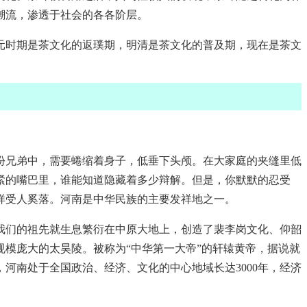
潮流，渗透于社会的各各阶层。
元时期是茶文化的返璞期，明清是茶文化的普及期，现在是茶文
份兄弟中，需要蜷缩着身子，低垂下头颅。在大家庭的夹缝里低
紧的嘴巴里，谁能知道隐藏着多少辩解。但是，你默默的忍受
样受人奚落。河南是中华民族的主要发祥地之一。
我们的祖先就生息繁衍在中原大地上，创造了裴李岗文化、仰韶
模庞大的太昊陵。被称为“中华第一大帝”的轩辕黄帝，据说就
河南处于全国政治、经济、文化的中心地域长达3000年，经济