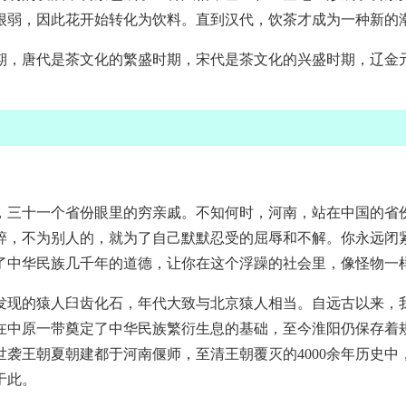
很弱，因此花开始转化为饮料。直到汉代，饮茶才成为一种新的
期，唐代是茶文化的繁盛时期，宋代是茶文化的兴盛时期，辽金
，三十一个省份眼里的穷亲戚。不知何时，河南，站在中国的省
碎，不为别人的，就为了自己默默忍受的屈辱和不解。你永远闭
了中华民族几千年的道德，让你在这个浮躁的社会里，像怪物一
发现的猿人臼齿化石，年代大致与北京猿人相当。自远古以来，
在中原一带奠定了中华民族繁衍生息的基础，至今淮阳仍保存着规
袭王朝夏朝建都于河南偃师，至清王朝覆灭的4000余年历史中，
于此。