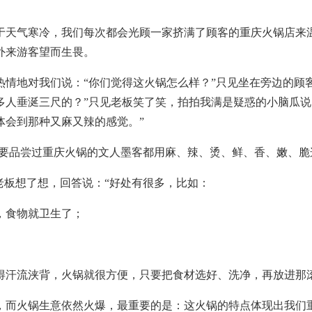
于天气寒冷，我们每次都会光顾一家挤满了顾客的重庆火锅店来
外来游客望而生畏。
情地对我们说：“你们觉得这火锅怎么样？”只见坐在旁边的顾
多人垂涎三尺的？”只见老板笑了笑，拍拍我满是疑惑的小脑瓜说
体会到那种又麻又辣的感觉。”
只要品尝过重庆火锅的文人墨客都用麻、辣、烫、鲜、香、嫩、脆
老板想了想，回答说：“好处有很多，比如：
，食物就卫生了；
得汗流浃背，火锅就很方便，只要把食材选好、洗净，再放进那
，而火锅生意依然火爆，最重要的是：这火锅的特点体现出我们