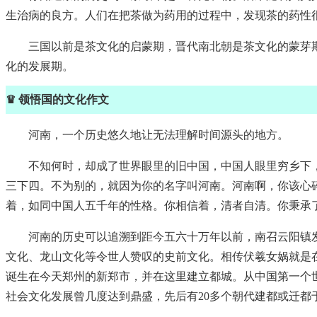
生治病的良方。人们在把茶做为药用的过程中，发现茶的药性
三国以前是茶文化的启蒙期，晋代南北朝是茶文化的蒙芽
化的发展期。
♛ 领悟国的文化作文
河南，一个历史悠久地让无法理解时间源头的地方。
不知何时，却成了世界眼里的旧中国，中国人眼里穷乡下
三下四。不为别的，就因为你的名字叫河南。河南啊，你该心
着，如同中国人五千年的性格。你相信着，清者自清。你秉承
河南的历史可以追溯到距今五六十万年以前，南召云阳镇
文化、龙山文化等令世人赞叹的史前文化。相传伏羲女娲就是
诞生在今天郑州的新郑市，并在这里建立都城。从中国第一个世
社会文化发展曾几度达到鼎盛，先后有20多个朝代建都或迁都