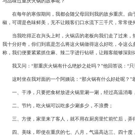
与品味过重庆火锅的故事呢？
在每年的寒假期间，我都会随父母回到我的故乡重庆。由
椒，可谓是色味鲜美，无不让顾客们口水流下三千尺，常常使
当我吃得正在兴头上时，火锅店的老板向我们走了过来，热
我十分好奇，你们到底是怎么将这火锅做得这么好吃，令这么
称，我们便要紧紧抓住麻、辣二字进行钻研，让顾客能够深刻
我又问：“那重庆火锅有什么绝妙之处吗？”他回答说：“
这时坐在我对面的一个阿姨说：“那火锅有什么好处呢？”
一、干净，只要把食材放进火锅里涮一涮，经过高温消毒
二、节约，吃火锅可以吃多少涮多少，不浪费；
三、方便，家里来了客人，就不用在厨房里忙前忙后，弄
四、美味，即使在重庆的七、八月，气温高达三、四十度