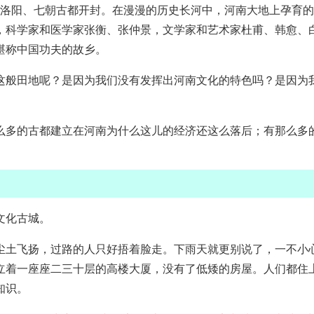
都洛阳、七朝古都开封。在漫漫的历史长河中，河南大地上孕育
，科学家和医学家张衡、张仲景，文学家和艺术家杜甫、韩愈、
堪称中国功夫的故乡。
这般田地呢？是因为我们没有发挥出河南文化的特色吗？是因为
么多的古都建立在河南为什么这儿的经济还这么落后；有那么多
文化古城。
尘土飞扬，过路的人只好捂着脸走。下雨天就更别说了，一不小
立着一座座二三十层的高楼大厦，没有了低矮的房屋。人们都住上
知识。