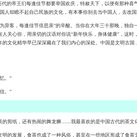
历代的帝王们每逢佳节都要举国欢庆，特赦天下，以便有那种喜
中国人却瞧不起自己民族的文化，有本事你别去当中国人，去改
乡为异客，每逢佳节倍思亲”的辛酸。当你在大年三十那晚，独自
有人关心你，用亲切的汉语对你说“新年快乐，身体健康”，这时
年的文化精华早已深深藏在了我们内心的深处。中国是文明古国
忆。”
信。”
美的剪纸，还有热闹的舞龙狮……我最喜欢的是中国古代的茶文
文明的发展，食茶也成了一种风俗，甚至在一些地区形成了食茶