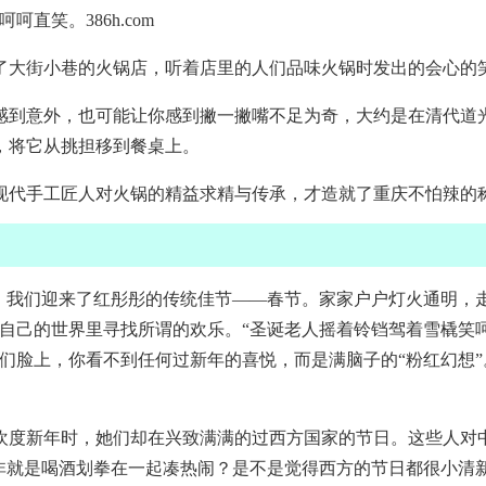
直笑。386h.com
了大街小巷的火锅店，听着店里的人们品味火锅时发出的会心的
感到意外，也可能让你感到撇一撇嘴不足为奇，大约是在清代道
，将它从挑担移到餐桌上。
现代手工匠人对火锅的精益求精与传承，才造就了重庆不怕辣的
，我们迎来了红彤彤的传统佳节——春节。家家户户灯火通明，走
在自己的世界里寻找所谓的欢乐。“圣诞老人摇着铃铛驾着雪橇笑
脸上，你看不到任何过新年的喜悦，而是满脑子的“粉红幻想”。
欢度新年时，她们却在兴致满满的过西方国家的节日。这些人对中
无非就是喝酒划拳在一起凑热闹？是不是觉得西方的节日都很小清