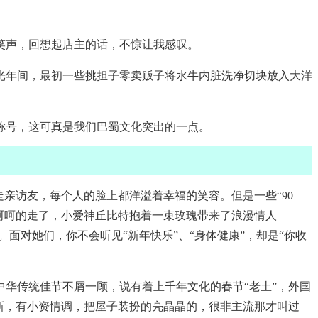
笑声，回想起店主的话，不惊让我感叹。
光年间，最初一些挑担子零卖贩子将水牛内脏洗净切块放入大洋
称号，这可真是我们巴蜀文化突出的一点。
亲访友，每个人的脸上都洋溢着幸福的笑容。但是一些“90
呵呵的走了，小爱神丘比特抱着一束玫瑰带来了浪漫情人
面对她们，你不会听见“新年快乐”、“身体健康”，却是“你收
华传统佳节不屑一顾，说有着上千年文化的春节“老土”，外国
新，有小资情调，把屋子装扮的亮晶晶的，很非主流那才叫过