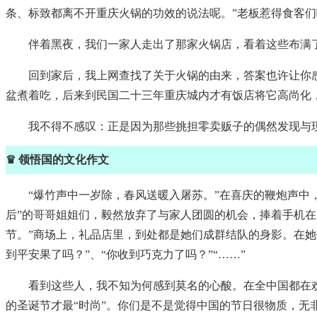
条、标致都离不开重庆火锅的功效的说法呢。”老板惹得食客们呵呵
伴着黑夜，我们一家人走出了那家火锅店，看着这些布满
回到家后，我上网查找了关于火锅的由来，答案也许让你
盆煮着吃，后来到民国二十三年重庆城内才有饭店将它高尚化
我不得不感叹：正是因为那些挑担零卖贩子的偶然发现与
♛ 领悟国的文化作文
“爆竹声中一岁除，春风送暖入屠苏。”在喜庆的鞭炮声中
后”的哥哥姐姐们，毅然放弃了与家人团圆的机会，捧着手机
节。”商场上，礼品店里，到处都是她们成群结队的身影。在她们
到平安果了吗？”、“你收到巧克力了吗？”“……”
看到这些人，我不知为何感到莫名的心酸。在全中国都在
的圣诞节才最“时尚”。你们是不是觉得中国的节日很物质，