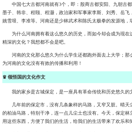
中国七大古都河南就有3个，即：殷商古都安阳、九朝古
墨子、韩非、程颐、程灏，政治家和军事家李斯、刘秀、岳飞
姚雪垠、李准等。河南还是少林武术和陈氏太极拳的发源地，
为什么河南拥有着这么悠久的历史，而如今却会成为现在
精深的文化？我想都不会是吧。
河南的文化那么悠久为什么学生还都跑外面去上大学；那
为河南的文化没有有效的传播和利用！
♛ 领悟国的文化作文
我的家乡是古城保定，是一座具有革命传统和历史悠久的
几年前的保定市，没有几条象样的马路，又窄又脏。晴天
的柏油马路，特别干净，连一点儿尘土也没有。今天，保定林
用这些东西，方便了我们的生活，给我们的生活带来了欢乐和